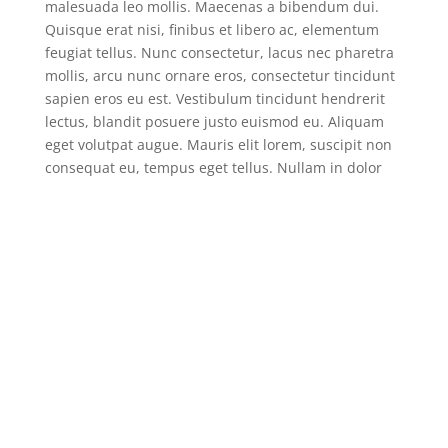
malesuada leo mollis. Maecenas a bibendum dui.
Quisque erat nisi, finibus et libero ac, elementum
feugiat tellus. Nunc consectetur, lacus nec pharetra
mollis, arcu nunc ornare eros, consectetur tincidunt
sapien eros eu est. Vestibulum tincidunt hendrerit
lectus, blandit posuere justo euismod eu. Aliquam
eget volutpat augue. Mauris elit lorem, suscipit non
consequat eu, tempus eget tellus. Nullam in dolor
feugiat metus cursus pretium sit amet sed urna.
Vestibulum in diam ultricies, vestibulum augue sed,
tincidunt nunc. Sed a vehicula arcu, ac viverra libero.
Curabitur sed lacus neque. Duis congue consectetur
magna a egestas. Proin id dignissim nulla, sed
tristique diam. Pellentesque vel elit semper,
accumsan arcu nec, consequat tellus.
Sed vitae feugiat odio. Cras luctus iaculis ipsum, non
convallis quam pharetra vitae. In sollicitudin varius
leo, ac viverra enim faucibus sit amet. Phasellus
sagittis interdum metus quis bibendum. Nunc