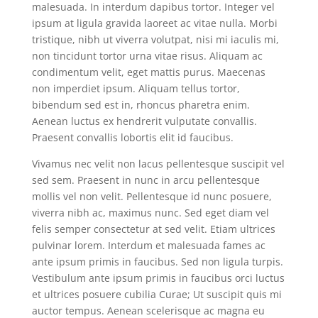
malesuada. In interdum dapibus tortor. Integer vel
ipsum at ligula gravida laoreet ac vitae nulla. Morbi
tristique, nibh ut viverra volutpat, nisi mi iaculis mi,
non tincidunt tortor urna vitae risus. Aliquam ac
condimentum velit, eget mattis purus. Maecenas
non imperdiet ipsum. Aliquam tellus tortor,
bibendum sed est in, rhoncus pharetra enim.
Aenean luctus ex hendrerit vulputate convallis.
Praesent convallis lobortis elit id faucibus.
Vivamus nec velit non lacus pellentesque suscipit vel
sed sem. Praesent in nunc in arcu pellentesque
mollis vel non velit. Pellentesque id nunc posuere,
viverra nibh ac, maximus nunc. Sed eget diam vel
felis semper consectetur at sed velit. Etiam ultrices
pulvinar lorem. Interdum et malesuada fames ac
ante ipsum primis in faucibus. Sed non ligula turpis.
Vestibulum ante ipsum primis in faucibus orci luctus
et ultrices posuere cubilia Curae; Ut suscipit quis mi
auctor tempus. Aenean scelerisque ac magna eu