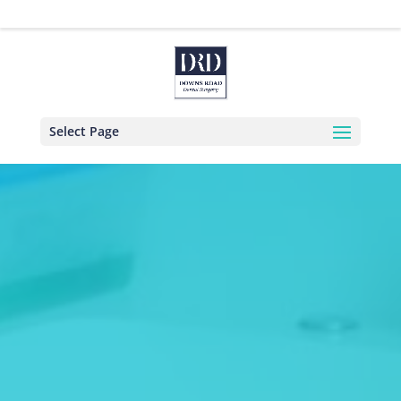
02843722302
info@downsroaddental.com
Select Page