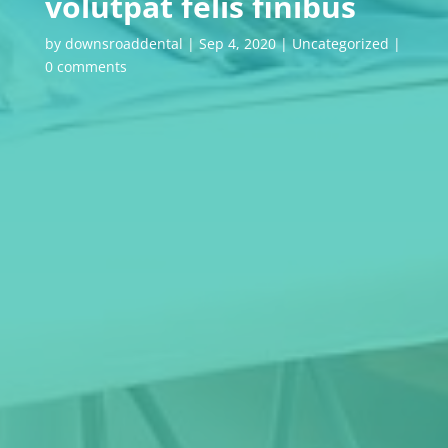
volutpat felis finibus
by
downsroaddental
|
Sep 4, 2020
|
Uncategorized
|
0 comments