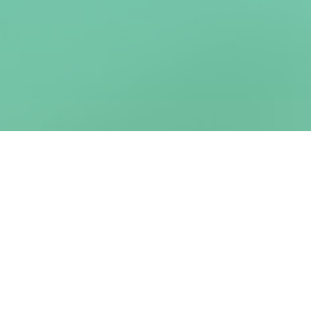
Sed vitae venenatis magna. Ut quis ligula mattis, interdum purus
ac, elementum mi. Phasellus porta lobortis massa, gravida egestas