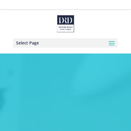
02843722302
info@downsroaddental.com
Select Page